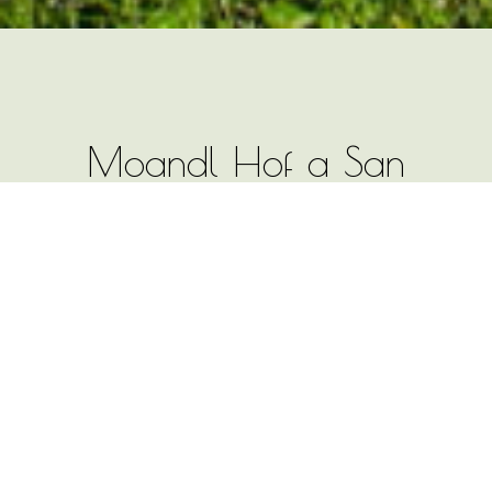
Moandl Hof a San
Michele Castelrotto,
Vacanza in agriturismo
Alto Adige
Vacanze estive ed invernali presso il
maso Moandl Hof nell'area di vacanze
Val Gardena Alpe di Siusi,
un'esperienza unica per gli
appassionati di sport e di relax nel